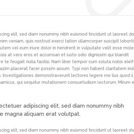
scing elit, sed diam nonummy nibh euismod tincidunt ut laoreet d
im veniam, quis nostrud exerci tation ullamcorper suscipit loborti
tem vel eum iriure dolor in hendrerit in vulputate velit esse mole
lisis at vero eros et accumsan et iusto odio dignissim qui blandit
e te feugait nulla facilisi. Nam liber tempor cum soluta nobis elei
azim placerat facer possim assum. Typi non habent claritatem ins
em. Investigationes demonstraverunt lectores legere me lius quod ii
ynamicus, qui sequitur mutationem consuetudium lectorum. Mirum e
ectetuer adipiscing elit, sed diam nonummy nibh
re magna aliquam erat volutpat.
scing elit, sed diam nonummy nibh euismod tincidunt ut laoreet d