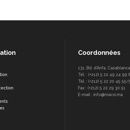
ation
Coordonnées
131, Bd. d’Anfa, Casablanc
tion
Tél. : (+212) 5 22 49 24 99 
s
Tél. : (+212) 5 22 20 45 55/
tection
Fax : (+212) 5 22 29 30 51
E-mail : info@macsi.ma
ents
res