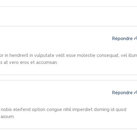
Répondre
5
r in hendrerit in vulputate velit esse molestie consequat, vel illu
sis at vero eros et accumsan.
Répondre
5
nobis eleifend option congue nihil imperdiet doming id quod
 assum.