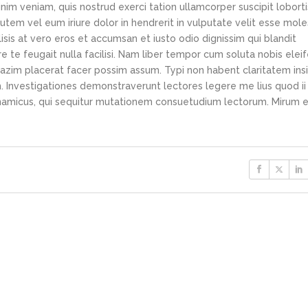
im veniam, quis nostrud exerci tation ullamcorper suscipit loborti
tem vel eum iriure dolor in hendrerit in vulputate velit esse mole
lisis at vero eros et accumsan et iusto odio dignissim qui blandit
e te feugait nulla facilisi. Nam liber tempor cum soluta nobis elei
azim placerat facer possim assum. Typi non habent claritatem ins
em. Investigationes demonstraverunt lectores legere me lius quod ii
ynamicus, qui sequitur mutationem consuetudium lectorum. Mirum e