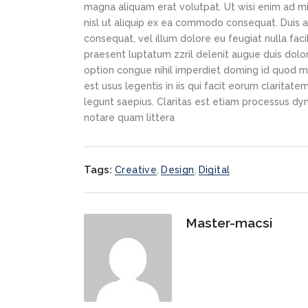
magna aliquam erat volutpat. Ut wisi enim ad min
nisl ut aliquip ex ea commodo consequat. Duis au
consequat, vel illum dolore eu feugiat nulla faci
praesent luptatum zzril delenit augue duis dolor
option congue nihil imperdiet doming id quod m
est usus legentis in iis qui facit eorum claritat
legunt saepius. Claritas est etiam processus d
notare quam littera
Tags:
Creative
,
Design
,
Digital
Master-macsi