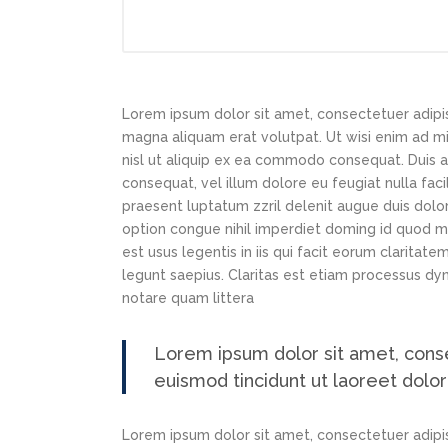
Lorem ipsum dolor sit amet, consectetuer adipi
magna aliquam erat volutpat. Ut wisi enim ad min
nisl ut aliquip ex ea commodo consequat. Duis au
consequat, vel illum dolore eu feugiat nulla faci
praesent luptatum zzril delenit augue duis dolor
option congue nihil imperdiet doming id quod m
est usus legentis in iis qui facit eorum claritat
legunt saepius. Claritas est etiam processus d
notare quam littera
Lorem ipsum dolor sit amet, cons
euismod tincidunt ut laoreet dolo
Lorem ipsum dolor sit amet, consectetuer adipi