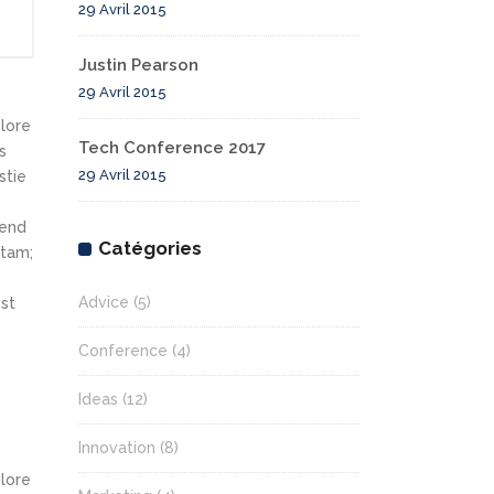
29 Avril 2015
Justin Pearson
29 Avril 2015
olore
Tech Conference 2017
s
29 Avril 2015
stie
fend
Catégories
itam;
Advice
(5)
st
Conference
(4)
Ideas
(12)
Innovation
(8)
olore