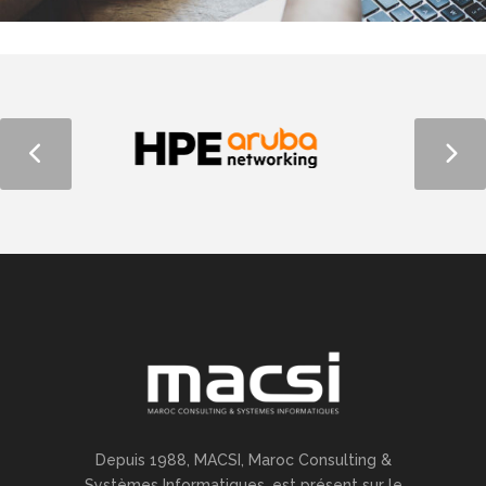
Depuis 1988, MACSI, Maroc Consulting &
Systèmes Informatiques, est présent sur le