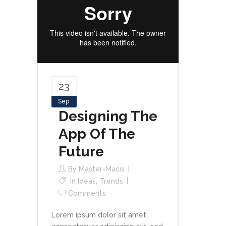
23
Sep
Designing The
App Of The
Future
By
Master-Macsi
In
Ideas
,
Trends
Comments
Lorem ipsum dolor sit amet,