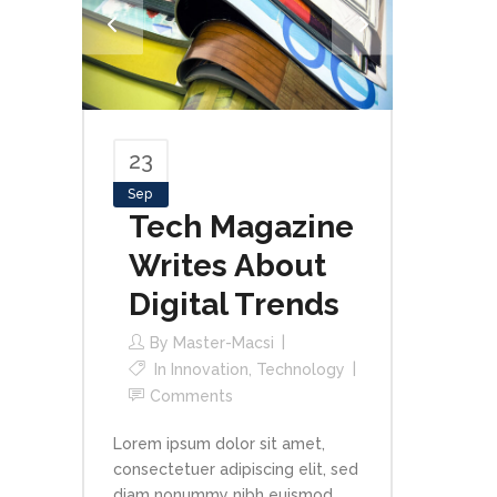
23
Sep
Tech Magazine
Writes About
Digital Trends
By
Master-Macsi
In
Innovation
,
Technology
Comments
Lorem ipsum dolor sit amet,
consectetuer adipiscing elit, sed
diam nonummy nibh euismod