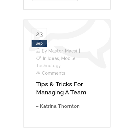
23
Sep
By
Master-Macsi
In
Ideas
,
Mobile
,
Technology
Comments
Tips & Tricks For
Managing A Team
– Katrina Thornton