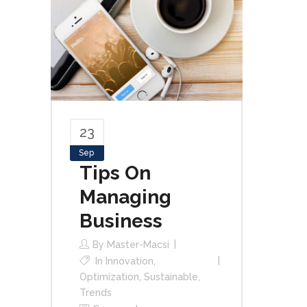
23
Sep
Tips On
Managing
Business
By
Master-Macsi
In
Innovation
,
Optimization
,
Sustainable
,
Trends