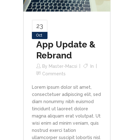
23
Oct
App Update &
Rebrand
By
Master-Macsi
In
Comments
Lorem ipsum dolor sit amet,
consectetuer adipiscing elit, sed
diam nonummy nibh euismod
tincidunt ut laoreet dolore
magna aliquam erat volutpat. Ut
wisi enim ad minim veniam, quis
nostrud exerci tation
ullamcorper suscipit lobortis nisl