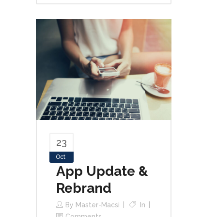
23
Oct
App Update &
Rebrand
By
Master-Macsi
In
Comments