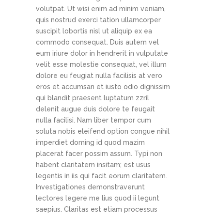
volutpat. Ut wisi enim ad minim veniam,
quis nostrud exerci tation ullamcorper
suscipit lobortis nisl ut aliquip ex ea
commodo consequat. Duis autem vel
eum iriure dolor in hendrerit in vulputate
velit esse molestie consequat, vel illum
dolore eu feugiat nulla facilisis at vero
eros et accumsan et iusto odio dignissim
qui blandit praesent luptatum zzril
delenit augue duis dolore te feugait
nulla facilisi. Nam liber tempor cum
soluta nobis eleifend option congue nihil
imperdiet doming id quod mazim
placerat facer possim assum. Typi non
habent claritatem insitam; est usus
legentis in iis qui facit eorum claritatem.
Investigationes demonstraverunt
lectores legere me lius quod ii legunt
saepius. Claritas est etiam processus