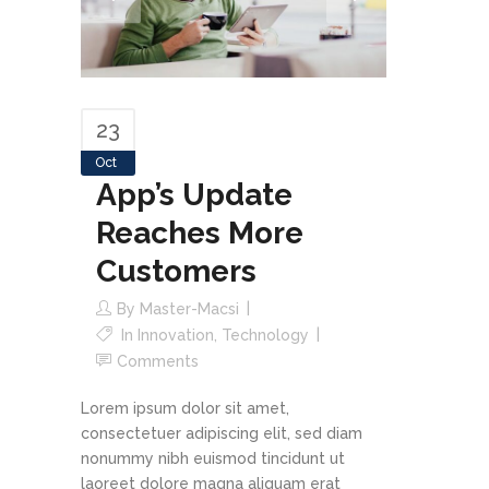
23
Oct
App’s Update
Reaches More
Customers
By
Master-Macsi
In
Innovation
,
Technology
Comments
Lorem ipsum dolor sit amet,
consectetuer adipiscing elit, sed diam
nonummy nibh euismod tincidunt ut
laoreet dolore magna aliquam erat