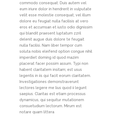
commodo consequat. Duis autem vel
eum iriure dolor in hendrerit in vulputate
velit esse molestie consequat, vel illum
dolore eu feugiat nulla facilisis at vero
eros et accumsan et iusto odio dignissim
qui blandit praesent luptatum zzril
delenit augue duis dolore te feugait
nulla facilisi. Nam liber tempor cum
soluta nobis eleifend option congue nihil
imperdiet doming id quod mazim
placerat facer possim assum. Typi non
habent claritatem insitam; est usus
legentis in iis qui facit eorum claritatem.
Investigationes demonstraverunt
lectores legere me lius quod ii legunt
saepius. Claritas est etiam processus
dynamicus, qui sequitur mutationem
consuetudium lectorum. Mirum est
notare quam littera