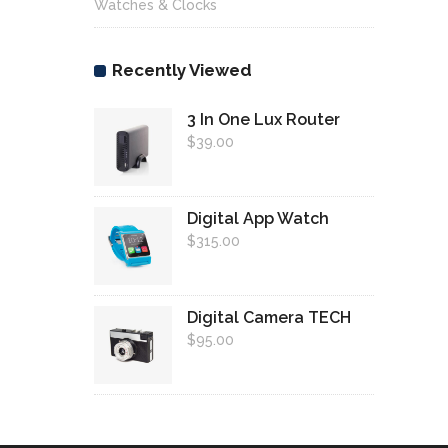
Watches & Clocks
Recently Viewed
3 In One Lux Router
$
39.00
Digital App Watch
$
315.00
Digital Camera TECH
$
95.00