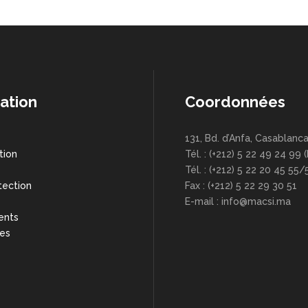
ation
Coordonnées
131, Bd. d’Anfa, Casablanc
tion
Tél. : (+212) 5 22 49 24 99 
s
Tél. : (+212) 5 22 20 45 55/
tection
Fax : (+212) 5 22 29 30 51
E-mail : info@macsi.ma
ents
res