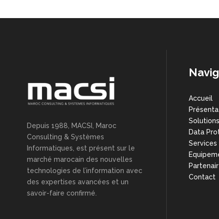
Navig
Accueil
Présenta
Solution
Depuis 1988, MACSI, Maroc
Data Pro
Consulting & Systèmes
Services
Informatiques, est présent sur le
Equipem
marché marocain des nouvelles
Partenai
technologies de l’information avec
Contact
des expertises avancées et un
savoir-faire confirmé.