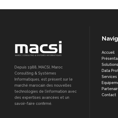
Navig
Accueil
Présenta
Solution
Depuis 1988, MACSI, Maroc
Data Pro
Consulting & Systèmes
Services
Informatiques, est présent sur le
Equipem
marché marocain des nouvelles
Partenai
technologies de l’information avec
Contact
des expertises avancées et un
savoir-faire confirmé.