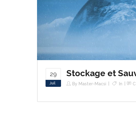
Stockage et Sau
29
Juil
By
Master-Macsi
In
C