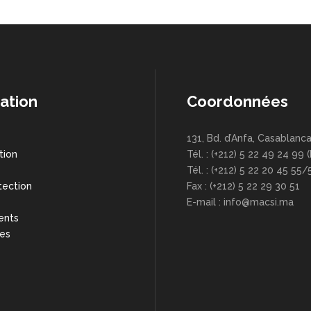
ation
Coordonnées
131, Bd. d’Anfa, Casablanc
tion
Tél. : (+212) 5 22 49 24 99 
s
Tél. : (+212) 5 22 20 45 55/
tection
Fax : (+212) 5 22 29 30 51
E-mail : info@macsi.ma
ents
res