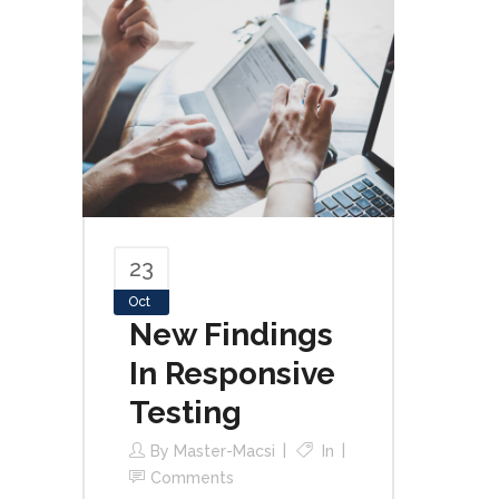
23
Oct
New Findings
In Responsive
Testing
By
Master-Macsi
In
Comments