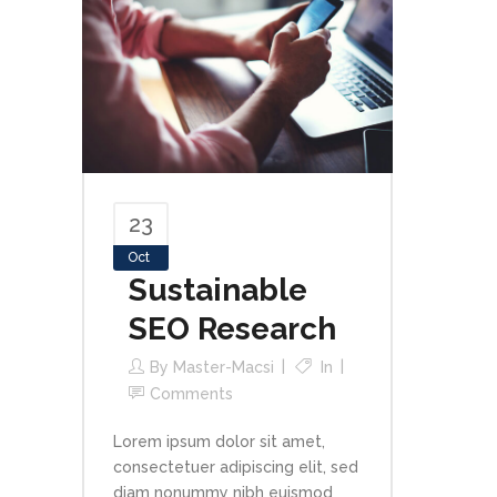
23
Oct
Sustainable
SEO Research
By
Master-Macsi
In
Comments
Lorem ipsum dolor sit amet,
consectetuer adipiscing elit, sed
diam nonummy nibh euismod