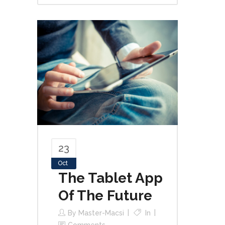
23
Oct
The Tablet App
Of The Future
By
Master-Macsi
In