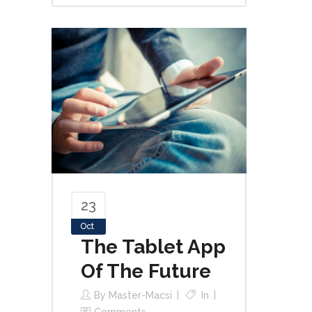
23
Oct
The Tablet App
Of The Future
By
Master-Macsi
In