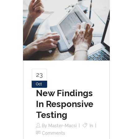
23
Oct
New Findings
In Responsive
Testing
By
Master-Macsi
In
Comments