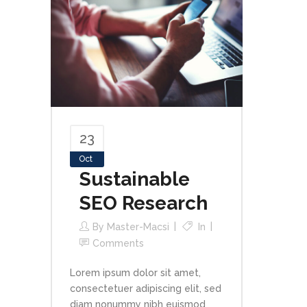
23
Oct
Sustainable
SEO Research
By
Master-Macsi
In
Comments
Lorem ipsum dolor sit amet,
consectetuer adipiscing elit, sed
diam nonummy nibh euismod