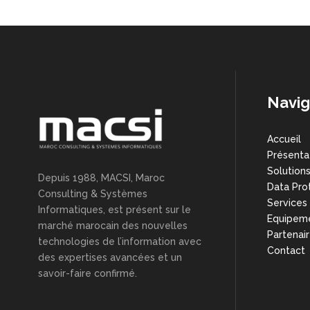
Navig
Accueil
Présenta
Solution
Depuis 1988, MACSI, Maroc
Data Pro
Consulting & Systèmes
Services
Informatiques, est présent sur le
Equipem
marché marocain des nouvelles
Partenai
technologies de l’information avec
Contact
des expertises avancées et un
savoir-faire confirmé.