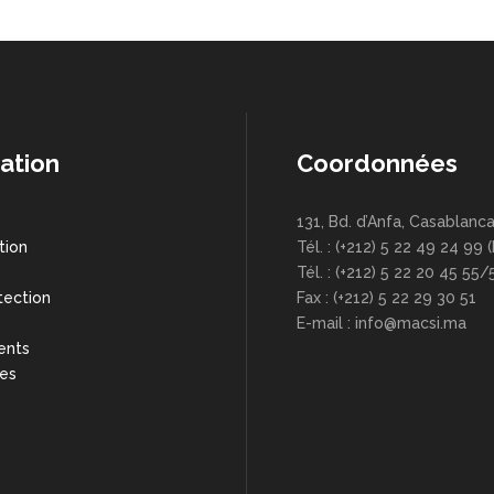
ation
Coordonnées
131, Bd. d’Anfa, Casablanc
tion
Tél. : (+212) 5 22 49 24 99 
s
Tél. : (+212) 5 22 20 45 55/
tection
Fax : (+212) 5 22 29 30 51
E-mail : info@macsi.ma
ents
res