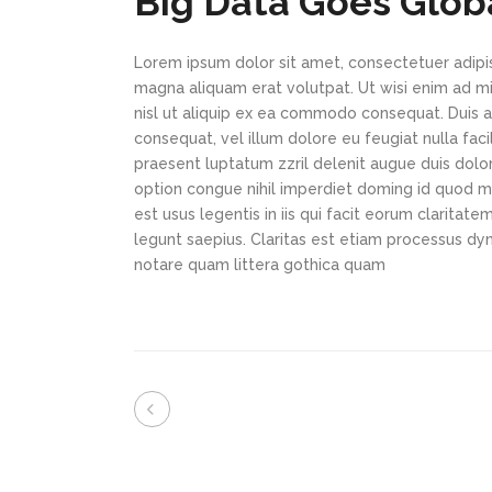
Big Data Goes Glob
Lorem ipsum dolor sit amet, consectetuer adipi
magna aliquam erat volutpat. Ut wisi enim ad min
nisl ut aliquip ex ea commodo consequat. Duis au
consequat, vel illum dolore eu feugiat nulla faci
praesent luptatum zzril delenit augue duis dolor
option congue nihil imperdiet doming id quod m
est usus legentis in iis qui facit eorum claritat
legunt saepius. Claritas est etiam processus d
notare quam littera gothica quam