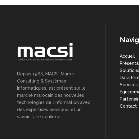
Navig
Accueil
Présenta
Solution
Depuis 1988, MACSI, Maroc
Data Pro
Consulting & Systèmes
Services
Informatiques, est présent sur le
Equipem
marché marocain des nouvelles
Partenai
technologies de l’information avec
Contact
des expertises avancées et un
savoir-faire confirmé.