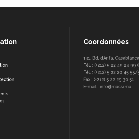
ation
Coordonnées
131, Bd. d’Anfa, Casablanc
tion
Tél. : (+212) 5 22 49 24 99 
s
Tél. : (+212) 5 22 20 45 55/
tection
Fax : (+212) 5 22 29 30 51
E-mail : info@macsi.ma
ents
res