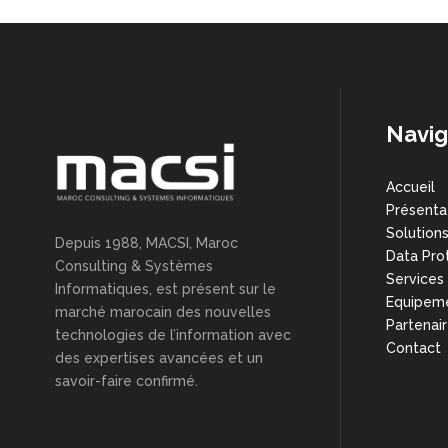
Navig
Accueil
Présenta
Solution
Depuis 1988, MACSI, Maroc
Data Pro
Consulting & Systèmes
Services
Informatiques, est présent sur le
Equipem
marché marocain des nouvelles
Partenai
technologies de l’information avec
Contact
des expertises avancées et un
savoir-faire confirmé.